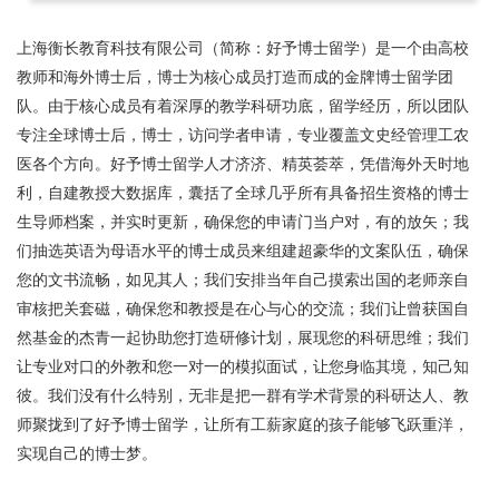
上海衡长教育科技有限公司（简称：好予博士留学）是一个由高校
教师和海外博士后，博士为核心成员打造而成的金牌博士留学团
队。由于核心成员有着深厚的教学科研功底，留学经历，所以团队
专注全球博士后，博士，访问学者申请，专业覆盖文史经管理工农
医各个方向。好予博士留学人才济济、精英荟萃，凭借海外天时地
利，自建教授大数据库，囊括了全球几乎所有具备招生资格的博士
生导师档案，并实时更新，确保您的申请门当户对，有的放矢；我
们抽选英语为母语水平的博士成员来组建超豪华的文案队伍，确保
您的文书流畅，如见其人；我们安排当年自己摸索出国的老师亲自
审核把关套磁，确保您和教授是在心与心的交流；我们让曾获国自
然基金的杰青一起协助您打造研修计划，展现您的科研思维；我们
让专业对口的外教和您一对一的模拟面试，让您身临其境，知己知
彼。我们没有什么特别，无非是把一群有学术背景的科研达人、教
师聚拢到了好予博士留学，让所有工薪家庭的孩子能够飞跃重洋，
实现自己的博士梦。