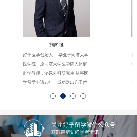
Robert
施向
07年毕业于同济大学临床医学
好予医学创始人， 
获心内科博士学位。后任职心
医学院，原同济大
治医师。2008年赴美，2009-
剖学教师，泌尿外科
13年在密苏里大学哥伦比亚分校
学留学申请20年，
从事博士后及助理研究员的工
医学生攻读海外医
14-2016年在Nanova Biomed
中国医学生出国攻
c.担任研究员，主要从事医学生物
河。
、抗生素的临床前期研究工
作为一作或通讯作者在诸多SCI