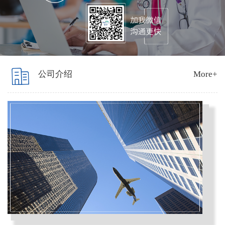
上发表论文20余篇，论文总引
00+。 2017年至今在张江药谷
化学有限公司担任临床新药的
前期开发及相关药代/药动实验
责人。
公司介绍
More+