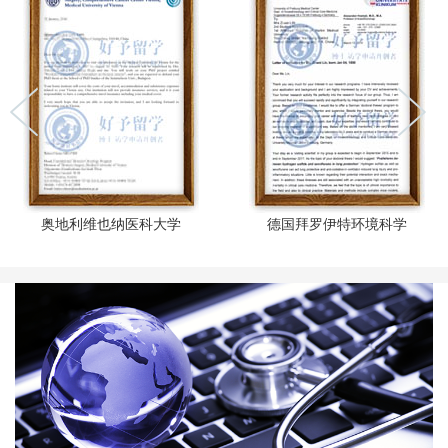
境科学
比利时鲁汶大学
德国汉堡计