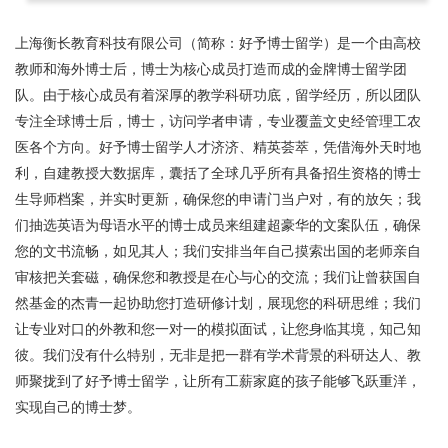
上海衡长教育科技有限公司（简称：好予博士留学）是一个由高校
教师和海外博士后，博士为核心成员打造而成的金牌博士留学团
队。由于核心成员有着深厚的教学科研功底，留学经历，所以团队
专注全球博士后，博士，访问学者申请，专业覆盖文史经管理工农
医各个方向。好予博士留学人才济济、精英荟萃，凭借海外天时地
利，自建教授大数据库，囊括了全球几乎所有具备招生资格的博士
生导师档案，并实时更新，确保您的申请门当户对，有的放矢；我
们抽选英语为母语水平的博士成员来组建超豪华的文案队伍，确保
您的文书流畅，如见其人；我们安排当年自己摸索出国的老师亲自
审核把关套磁，确保您和教授是在心与心的交流；我们让曾获国自
然基金的杰青一起协助您打造研修计划，展现您的科研思维；我们
让专业对口的外教和您一对一的模拟面试，让您身临其境，知己知
彼。我们没有什么特别，无非是把一群有学术背景的科研达人、教
师聚拢到了好予博士留学，让所有工薪家庭的孩子能够飞跃重洋，
实现自己的博士梦。