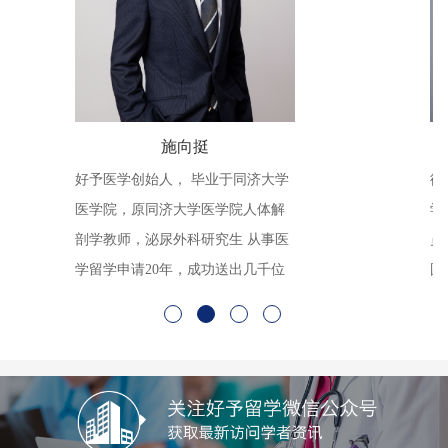
施向挺
好予医学创始人， 毕业于同济大学
德
医学院，原同济大学医学院人体解
学
剖学教师，泌尿外科研究生 从事医
员
学留学申请20年，成功送出几千位
国
医学生攻读海外医学博士，开创了
具
中国医学生出国攻读博士业务的先
工
河。
练
的
流